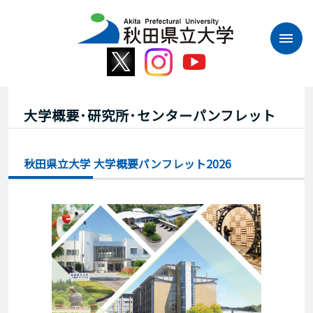
本
文
へ
ス
キ
ッ
プ
大学概要･研究所･センターパンフレット
秋田県立大学 大学概要パンフレット2026