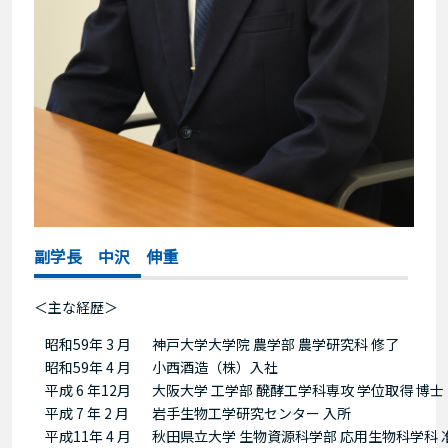
副学長 中沢 伸重
＜主な経歴＞
昭和59年 3 月
神戸大学大学院 農学部 農学研究科 修了
昭和59年 4 月
小西酒造（株）入社
平成 6 年12月
大阪大学 工学部 醗酵工学科専攻 学位取得 博
平成 7 年 2 月
岩手生物工学研究センター 入所
平成11年 4 月
秋田県立大学 生物資源科学部 応用生物科学科 