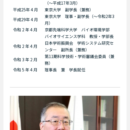
（～平成17年3月）
平成25年 4 月
東京大学 副学長（兼務）
東京大学 理事・副学長（～令和2年3
平成29年 4 月
月）
令和 2 年 4 月
京都先端科学大学 バイオ環境学部
バイオサイエンス学科 教授・学部長
日本学術振興会 学術システム研究セ
令和 2 年 4 月
ンター 副所長（兼務）
第11期科学技術・学術審議会委員（兼
令和 3 年 2 月
務）
令和 5 年 4 月
理事長 兼 学長就任