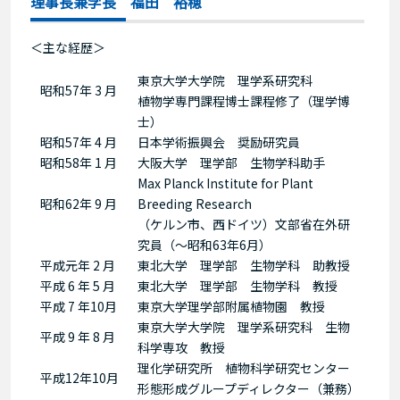
理事長兼学長 福田 裕穂
＜主な経歴＞
東京大学大学院 理学系研究科
昭和57年 3 月
植物学専門課程博士課程修了（理学博
士）
昭和57年 4 月
日本学術振興会 奨励研究員
昭和58年 1 月
大阪大学 理学部 生物学科助手
Max Planck Institute for Plant
昭和62年 9 月
Breeding Research
（ケルン市、西ドイツ）文部省在外研
究員（～昭和63年6月）
平成元年 2 月
東北大学 理学部 生物学科 助教授
平成 6 年 5 月
東北大学 理学部 生物学科 教授
平成 7 年10月
東京大学理学部附属植物園 教授
東京大学大学院 理学系研究科 生物
平成 9 年 8 月
科学専攻 教授
理化学研究所 植物科学研究センター
平成12年10月
形態形成グループディレクター（兼務）