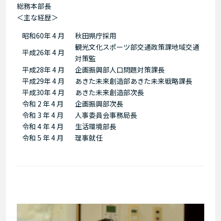
総務本部長
＜主な経歴＞
昭和60年 4 月
秋田県庁採用
観光文化スポーツ部交通政策課地域交通
平成26年 4 月
対策監
平成28年 4 月
企画振興部人口問題対策課長
平成29年 4 月
あきた未来創造部あきた未来戦略課長
平成30年 4 月
あきた未来創造部次長
令和 2 年 4 月
企画振興部次長
令和 3 年 4 月
人事委員会事務局長
令和 4 年 4 月
生活環境部長
令和 5 年 4 月
理事就任