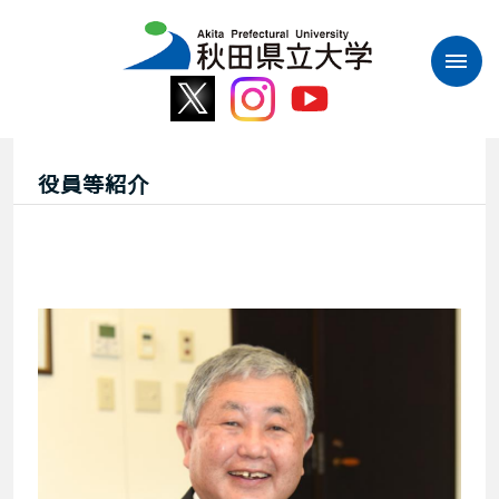
本
文
へ
ス
キ
ッ
プ
役員等紹介