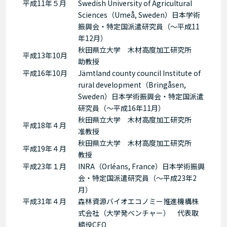
平成11年５月
Swedish University of Agricultural
Sciences（Umeå, Sweden）日本学術
振興会・特定国派遣研究員（〜平成11
年12月）
秋田県立大学 木材高度加工研究所
平成13年10月
助教授
平成16年10月
Jämtland county council Institute of
rural development（Bringåsen,
Sweden）日本学術振興会・特定国派遣
研究員（～平成16年11月）
秋田県立大学 木材高度加工研究所
平成18年４月
准教授
秋田県立大学 木材高度加工研究所
平成19年４月
教授
平成23年１月
INRA（Orléans, France）日本学術振興
会・特定国派遣研究員（〜平成23年2
月）
平成31年４月
森林資源バイオエコノミー推進機構株
式会社（大学発ベンチャー） 代表取
締役CEO