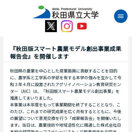
本
文
へ
ス
キ
ッ
プ
『秋田版スマート農業モデル創出事業成果
報告会』を開催します
秋田県の農業を中心とした産業振興に貢献することを目的
に、農学系と工学系の学部を有する本学の強みを生かして令
和３年４月に設置されたアグリイノベーション教育研究セン
ター（AIC）は、「秋田版スマート農業モデル創出事業」を
推進してまいりました。
本事業は本年度をもって事業期間を終了することとなり、こ
のたび、これまでの研究成果を広く共有するとともに、今後
の展望について意見交換を行う「成果報告会」を開催いたし
ます。当日は、農業技術や地域活性化に精通した株式会社日
本総合研究所チーフスペシャリスト・三輪泰史氏をお招き