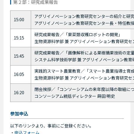
第２部：研究成果報告
アグリイノベーション教育研究センターの紹介と研
15:00
アグリイノベーション教育研究センター長・特任教
研究成果報告／「果菜類収穫ロボットの開発」
15:15
生物資源科学部 兼 アグリイノベーション教育研究
研究成果報告／「画像解析による果樹摘果技術の定
15:45
システム科学技術学部 兼 アグリイノベーション教
実践的スマート農業教育／「スマート農業指導士育
16:05
生物資源科学部 兼 アグリイノベーション教育研究
閉会挨拶／「コンソーシアムの来年度以降の取組に
16:20
コンソーシアム統括ディレクター 蒔田 明史
参加申込
以下のリンクより、事前にご登録ください。
・
申込フォーム