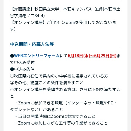
【対面講座】秋田県立大学 本荘キャンパス（由利本荘市土
谷字海老ノ口84-4）
【オンライン講座】ご自宅（Zoomを使用しておこないま
す）
申込期間・応募方法等
●
WEBエントリーフォーム
にて
6月
18日(水)～6月29日(日)
ま
で申込み受付
●申込み条件
①秋田県内在住で県内の小中学校に通学されている方
②その他、講座ごとの条件を満たすこと
※オンライン講座を受講される方は、さらに下記を満たすこ
と
・Zoomに参加できる環境（インターネット環境やPC・
タブレットなど）があること
・当日の開講時間にZoomに参加できること
・Zoomに参加しながら工作等の作業ができること