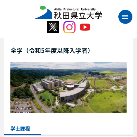
本
文
へ
ス
キ
ッ
プ
全学（令和5年度以降入学者）
学士課程