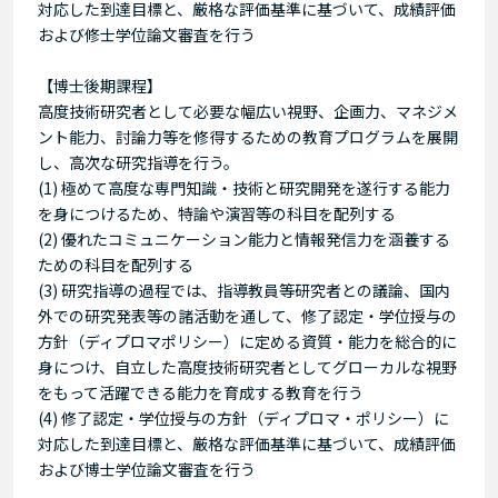
対応した到達目標と、厳格な評価基準に基づいて、成績評価
および修士学位論文審査を行う
【博士後期課程】
高度技術研究者として必要な幅広い視野、企画力、マネジメ
ント能力、討論力等を修得するための教育プログラムを展開
し、高次な研究指導を行う。
(1) 極めて高度な専門知識・技術と研究開発を遂行する能力
を身につけるため、特論や演習等の科目を配列する
(2) 優れたコミュニケーション能力と情報発信力を涵養する
ための科目を配列する
(3) 研究指導の過程では、指導教員等研究者との議論、国内
外での研究発表等の諸活動を通して、修了認定・学位授与の
方針（ディプロマポリシー）に定める資質・能力を総合的に
身につけ、自立した高度技術研究者としてグローカルな視野
をもって活躍できる能力を育成する教育を行う
(4) 修了認定・学位授与の方針（ディプロマ・ポリシー）に
対応した到達目標と、厳格な評価基準に基づいて、成績評価
および博士学位論文審査を行う