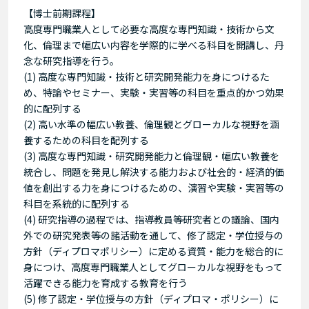
【博士前期課程】
高度専門職業人として必要な高度な専門知識・技術から文
化、倫理まで幅広い内容を学際的に学べる科目を開講し、丹
念な研究指導を行う。
(1) 高度な専門知識・技術と研究開発能力を身につけるた
め、特論やセミナー、実験・実習等の科目を重点的かつ効果
的に配列する
(2) 高い水準の幅広い教養、倫理観とグローカルな視野を涵
養するための科目を配列する
(3) 高度な専門知識・研究開発能力と倫理観・幅広い教養を
統合し、問題を発見し解決する能力および社会的・経済的価
値を創出する力を身につけるための、演習や実験・実習等の
科目を系統的に配列する
(4) 研究指導の過程では、指導教員等研究者との議論、国内
外での研究発表等の諸活動を通して、修了認定・学位授与の
方針（ディプロマポリシー）に定める資質・能力を総合的に
身につけ、高度専門職業人としてグローカルな視野をもって
活躍できる能力を育成する教育を行う
(5) 修了認定・学位授与の方針（ディプロマ・ポリシー）に