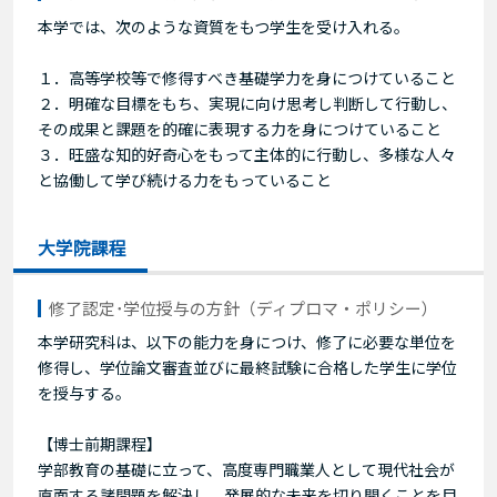
本学では、次のような資質をもつ学生を受け入れる。
１．高等学校等で修得すべき基礎学力を身につけていること
２．明確な目標をもち、実現に向け思考し判断して行動し、
その成果と課題を的確に表現する力を身につけていること
３．旺盛な知的好奇心をもって主体的に行動し、多様な人々
と協働して学び続ける力をもっていること
大学院課程
修了認定･学位授与の方針（ディプロマ・ポリシー）
本学研究科は、以下の能力を身につけ、修了に必要な単位を
修得し、学位論文審査並びに最終試験に合格した学生に学位
を授与する。
【博士前期課程】
学部教育の基礎に立って、高度専門職業人として現代社会が
直面する諸問題を解決し、発展的な未来を切り開くことを目