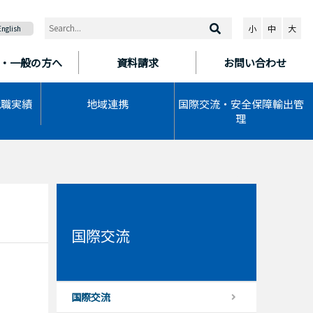
小
中
大
English
・一般の方へ
資料請求
お問い合わせ
就職実績
地域連携
国際交流・安全保障輸出管
理
国際交流
国際交流