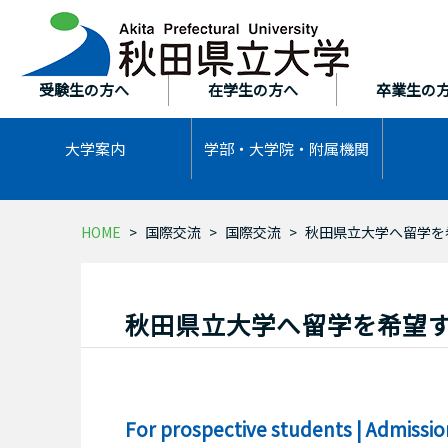
本
文
へ
ス
受験生の方へ
在学生の方へ
卒業生の
キ
ッ
大学案内
学部・大学院・
附属機関
プ
HOME
国際交流
国際交流
秋田県立大学へ留学を
秋田県立大学へ留学を希望
For prospective students | Admissi