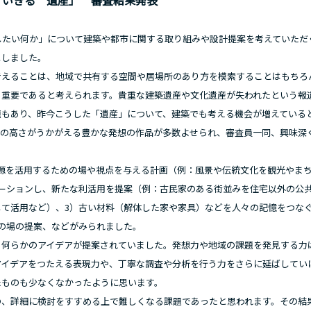
 いきる 遺産」 審査結果発表
したい何か」について建築や都市に関する取り組みや設計提案を考えていただ
としました。
えることは、地域で共有する空間や居場所のあり方を模索することはもちろ
、重要であると考えられます。貴重な建築遺産や文化遺産が失われたという報
題もあり、昨今こうした「遺産」について、建築でも考える機会が増えている
心の高さがうかがえる豊かな発想の作品が多数よせられ、審査員一同、興味深
源を活用するための場や視点を与える計画（例：風景や伝統文化を観光やま
ーションし、新たな利活用を提案（例：古民家のある街並みを住宅以外の公
て活用など）、3）古い材料（解体した家や家具）などを人々の記憶をつな
の場の提案、などがみられました。
何らかのアイデアが提案されていました。発想力や地域の課題を発見する力
アイデアをつたえる表現力や、丁寧な調査や分析を行う力をさらに延ばしてい
たものも少なくなかったように思います。
、詳細に検討をすすめる上で難しくなる課題であったと思われます。その結