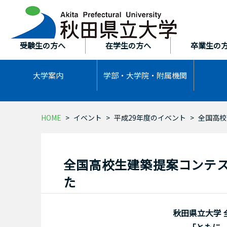
本
文
へ
ス
受験生の方へ
在学生の方へ
卒業生の
キ
ッ
大学案内
学部・大学院・
附属機関
プ
HOME
イベント
平成29年度のイベント
全国高校
全国高校生建築提案コンテス
た
秋田県立大学 