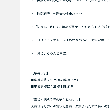
・「笑顔あふれる心のふるさとスペース（ぬくもリビ
・「時間旅行 ～過去から未来へ～」
・「知って、感じて、深める遺産 ～別府らしさを求
・「ヨリミチノオト ～まちなかの過ごし方を記憶し
・「おじいちゃんと青空。」
【応募状況】
■応募総数：49点(県内応募14点)
■応募高校数：28校(19都府県)
【賞状・記念品等の送付について】
入賞された方への賞状と副賞、応募された方全員への記