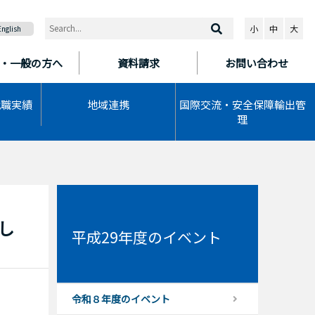
小
中
大
English
・一般の方へ
資料請求
お問い合わせ
就職実績
地域連携
国際交流・安全保障輸出管
理
し
平成29年度のイベント
令和８年度のイベント