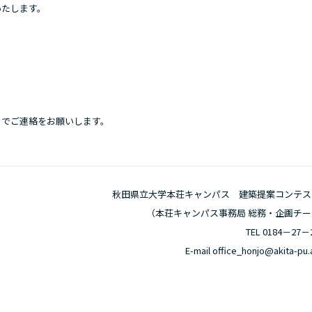
いたします。
までご連絡をお願いします。
秋田県立大学本荘キャンパス 建築提案コンテス
（本荘キャンパス事務局 総務・企画チー
TEL 0184－27－
E-mail office_honjo@akita-pu.