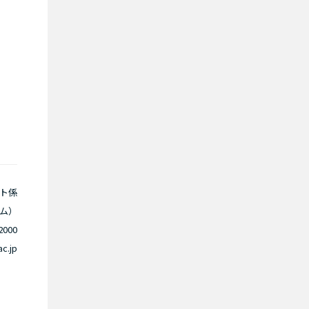
ト係
ム）
2000
ac.jp