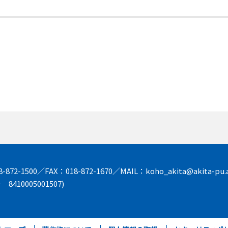
872-1500／FAX：018-872-1670／MAIL：koho_akita@akita-pu.a
8410005001507)