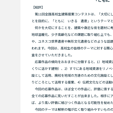
「ともに
【総評】
第11回全国高校生建築提案コンテストは、「大切に
とを目的に、「ともに いきる 遺産」というテーマ
何かを大切にすることを、建築や身近な街を題材に考
地球温暖化、少子高齢化などの課題に取り組む上でも
や、ユネスコ世界遺産や無形文化遺産などのような話
われます。今回は、高校生の皆様のテーマに対する関
査をさせていただきました。
応募作品の傾向をおおまかに分類すると、1）地域資
くりに活かす建物）、2）すでにある地域資源をリノベ
設として活用、廃校を地域の方達のための文化施設とし
りどころとして活用する提案、4）伝統文化などの活動
今回の応募作品は、ほぼ全ての作品に、評価に値する
全ての応募作品に見いだすことが出来ました。相手に
ば、より高い評価に結びつく作品となる可能性を秘め
今回のテーマは解釈の幅が広く取り組みやすいものの