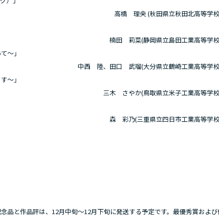
ング）」
高橋 理央 (秋田県立秋田北高等学校
楠田 莉菜(静岡県立島田工業高等学校
めて～」
中西 陸、田口 武瑠(大分県立鶴崎工業高等学校
ます～」
三木 さやか(鳥取県立米子工業高等学校
森 彩乃(三重県立四日市工業高等学校
念品と作品評は、12月中旬～12月下旬に発送する予定です。最優秀賞および