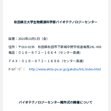
秋田県立大学生物資源科学部バイオテクノロジーセンター
設置：2010年10月1日（金）
住所：〒010-0195 秋田県秋田市下新城中野字街道端西241-438
電話：０１８－８７２－１６６４（センター直通）
ＦＡＸ：０１８－８７２－１６８６（センター直通）
ﾎｰﾑﾍﾟｰｼﾞ：
http://www.akita-pu.ac.jp/gakubu/btc/index.html
バイオテクノロジーセンター開所式の開催について