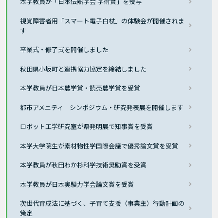
本学教員が「日本伝熱学会 学術賞」を授与
視覚障害者用「スマート電子白杖」の体験会が開催されま
す
卒業式・修了式を開催しました
秋田県小坂町と連携協力協定を締結しました
本学教員が日本農学賞・読売農学賞を受賞
都市アメニティ シンポジウム・研究発表展を開催します
ロボット工学研究室が県発明展で知事賞を受賞
本学大学院生が素材物性学国際会議で優秀論文賞を受賞
本学教員が秋田わか杉科学技術奨励賞を受賞
本学教員が日本実験力学会論文賞を受賞
次世代育成法に基づく、子育て支援（事業主）行動計画の
策定