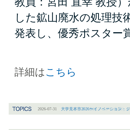
教員：宮田 直幸 教授
した鉱山廃水の処理技
発表し、優秀ポスター
詳細は
こちら
2026-07-31
2026-07-31
大学見本市2026〜イノベーション・
アグリビジネス創出フェアに出展しま