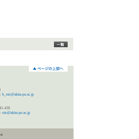
4
l：
h_stic@akita-pu.ac.jp
-438
l：
stic@akita-pu.ac.jp
ed.