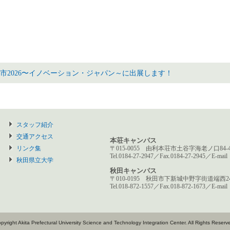
市2026〜イノベーション・ジャパン～に出展します！
スタッフ紹介
交通アクセス
本荘キャンパス
リンク集
〒015-0055 由利本荘市土谷字海老ノ口84-
Tel.0184-27-2947／Fax.0184-27-2945／E-mai
秋田県立大学
秋田キャンパス
〒010-0195 秋田市下新城中野字街道端西241
Tel.018-872-1557／Fax.018-872-1673／E-mai
pyright Akita Prefectural University Science and Technology Integration Center. All Rights Reserv