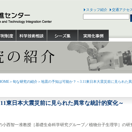
スタッフ紹介
交通アクセ
OME
＞
旬な研究の紹介
＞地震の予知は可能か？～3.11東日本大震災前に見られた
.11東日本大震災前に見られた異常な統計的変化～
西智一准教授［基礎生命科学研究グループ／植物分子生理学］の研究成果が