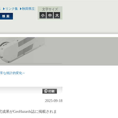
ス
リンク集
秋田県立大学
文字サイズ
異常な統計的変化～
2025-09-18
GeoHazards誌に掲載されま