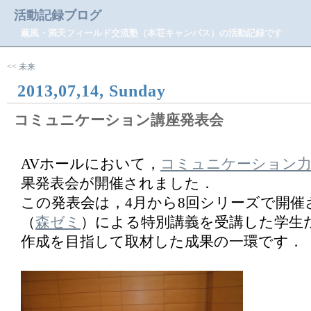
活動記録ブログ
薫風・満天フィールド交流塾（本荘キャンパス）の活動記録です
<< 未来
2013,07,14, Sunday
コミュニケーション講座発表会
AVホールにおいて，
コミュニケーション力
果発表会が開催されました．
この発表会は，4月から8回シリーズで開催
（
森ゼミ
）による特別講義を受講した学生
作成を目指して取材した成果の一環です．