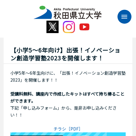
本
文
へ
ス
キ
ッ
プ
【小学5～6年向け】出張！イノベーショ
ン創造学習塾2023を開催します！
小学5年～6年生向けに、「出張！イノベーション創造学習塾
2023」を開催します！！
受講料無料、講座内で作成したキットはすべて持ち帰ること
ができます。
下記「申し込みフォーム」から、是非お申し込みくださ
い！！
チラシ［PDF］