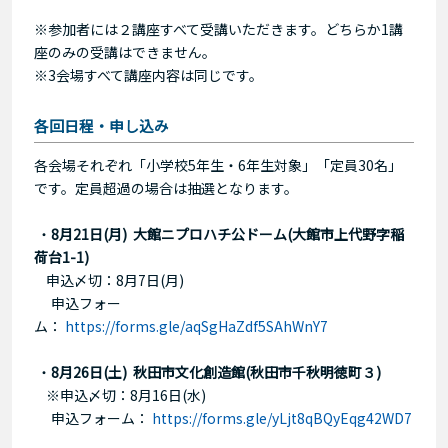
※参加者には２講座すべて受講いただきます。どちらか1講
座のみの受講はできません。
※3会場すべて講座内容は同じです。
各回日程・申し込み
各会場それぞれ「小学校5年生・6年生対象」「定員30名」
です。定員超過の場合は抽選となります。
・
8月21日(月) 大館ニプロハチ公ドーム(大館市上代野字稲
荷台1-1)
申込〆切：8月7日(月)
申込フォー
ム：
https://forms.gle/aqSgHaZdf5SAhWnY7
・
8月26日(土) 秋田市文化創造館(秋田市千秋明徳町３)
※申込〆切：8月16日(水)
申込フォーム：
https://forms.gle/yLjt8qBQyEqg42WD7