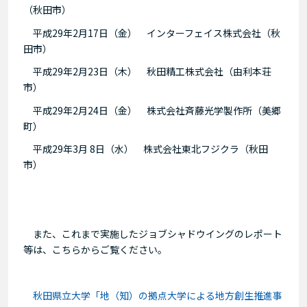
（秋田市）
平成
29
年
2
月
17
日（金） インターフェイス株式会社（秋
田市）
平成
29
年
2
月
23
日（木） 秋田精工株式会社（由利本荘
市）
平成
29
年
2
月
24
日（金） 株式会社斉藤光学製作所（美郷
町）
平成
29
年
3
月
8
日（水） 株式会社東北フジクラ（秋田
市）
また、これまで実施したジョブシャドウイングのレポート
等は、こちらからご覧ください。
秋田県立大学「地（知）の拠点大学による地方創生推進事