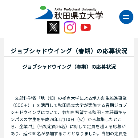
本
文
へ
ス
キ
ッ
プ
ジョブシャドウイング（春期）の応募状況
ジョブシャドウイング（春期）の応募状況
文部科学省「地（知）の拠点大学による地方創生推進事業
（
COC
＋）」を活用して
秋田県立大学が実施する春期ジョブ
シャドウイングについて、参加を希望する秋田・本荘両キャ
ンパスの学生を平成
29
年
1
月
10
日（火）から募集したとこ
ろ、企業
7
社（当初定員
26
名）に対して定員を超える応募が
あり、延べ
30
名が
参加することとなりました。当初の定員を