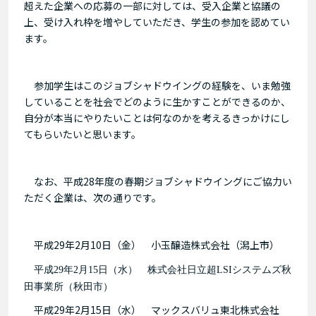
超えた企業への応募の一部に対しては、受入企業と協議の
上、受け入れ枠を増やしていただき、学生の参加を認めてい
ます。
参加学生はこのジョブシャドウイングの
経験を
、
いま勉強
していることを社会でどのように生かすことができるのか、
自分が本当にやりたいことは何なのかを考えるきっかけにし
てもらいたいと思います。
なお、平成
28
年度の春期ジョブシャドウイングにご協力い
ただく企業は、次の通りです。
平成
29
年
2
月
10
日（金） 小玉醸造株式会社（潟上市）
平成
29
年
2
月
15
日（水） 株式会社日立超
LSI
システムズ秋
田事業所（秋田市）
平成
29
年
2
月
15
日（水） マックスバリュ東北株式会社