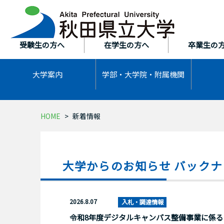
本
文
へ
ス
受験生の方へ
在学生の方へ
卒業生の
キ
ッ
大学案内
学部・大学院・
附属機関
プ
HOME
新着情報
大学からのお知らせ バックナ
2026.8.07
入札・調達情報
令和8年度デジタルキャンパス整備事業に係