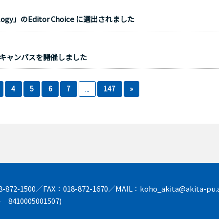
ogy」のEditor Choice に選出されました
ンキャンパスを開催しました
4
5
6
7
147
»
...
872-1500／FAX：018-872-1670／MAIL：koho_akita@akita-pu.a
8410005001507)