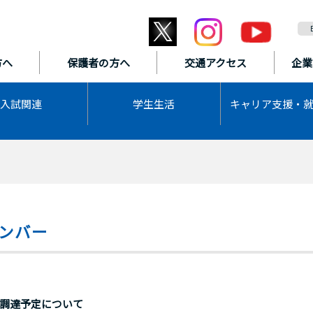
方へ
保護者の方へ
交通アクセス
企業
入試関連
学生生活
キャリア支援・
ンバー
る調達予定について