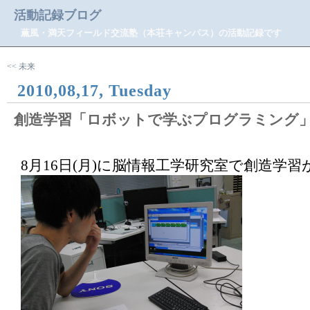
活動記録ブログ
薫風・満天フィールド交流塾（本荘キャンパス）の活動記録です
<< 未来
2010,08,17, Tuesday
創造学習「ロボットで学ぶプログラミング
8月16日(月)に脳情報工学研究室で創造学