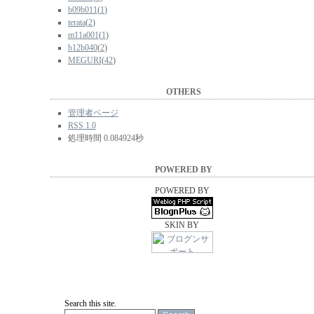
b09b011
(
1
)
terata
(
2
)
m11a001
(
1
)
b12b040
(
2
)
MEGURI
(
42
)
OTHERS
管理者ページ
RSS 1.0
処理時間 0.084924秒
POWERED BY
POWERED BY
SKIN BY
Search this site.