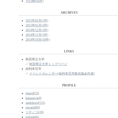
その他(42件)
ARCHIVES
2015年02月(1件)
2015年01月(2件)
2014年12月(1件)
2014年11月(1件)
2014年10月(10件)
LINKS
秋田県立大学
->
秋田県立大学トップページ
由利本荘市
->
イベントカレンダー(由利本荘市観光協会作成)
PROFILE
shared
(
53
)
kanazawa
(
4
)
madokoro
(
131
)
gerrard4
(
9
)
ツチノコ
(
19
)
tsukada
(
6
)