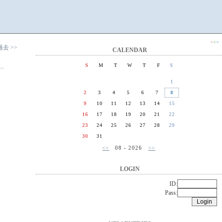
●
●
●
過去 >>
CALENDAR
S
M
T
W
T
F
S
1
2
3
4
5
6
7
8
9
10
11
12
13
14
15
16
17
18
19
20
21
22
23
24
25
26
27
28
29
30
31
<<
08 - 2026
>>
LOGIN
ID:
Pass: