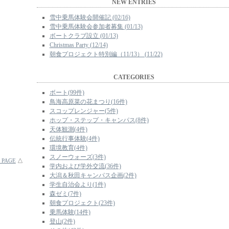
NEW ENTRIES
雪中乗馬体験会開催記 (02/16)
雪中乗馬体験会参加者募集 (01/13)
ボートクラブ設立 (01/13)
Christmas Party (12/14)
朝食プロジェクト特別編（11/13） (11/22)
CATEGORIES
ボート(99件)
鳥海高原菜の花まつり(16件)
スコップレンジャー(5件)
ホップ・ステップ・キャンパス(8件)
天体観測(4件)
伝統行事体験(4件)
環境教育(4件)
スノーウォーズ(3件)
 PAGE
△
学内および学外交流(36件)
大潟＆秋田キャンパス企画(2件)
学生自治会より(1件)
森ゼミ(7件)
朝食プロジェクト(23件)
乗馬体験(14件)
登山(2件)