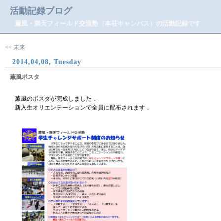
活動記録ブログ
薫風・満天フィールド交流塾（本荘キャンパス）の活動記録です
<< 未来
2014,04,08, Tuesday
薫風ポスタ
薫風のポスタが完成しました．
新入生オリエンテーションで全員に配布されます．