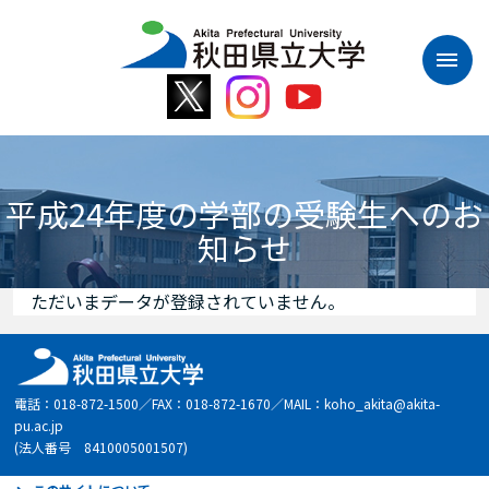
本
文
へ
ス
キ
ッ
プ
平成24年度の学部の受験生へのお
知らせ
ただいまデータが登録されていません。
電話：018-872-1500／FAX：018-872-1670／MAIL：koho_akita@akita-
pu.ac.jp
(法人番号 8410005001507)