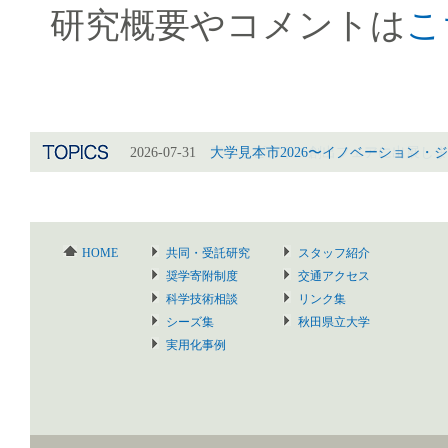
研究概要やコメントは
こ
2026-07-31
2026-07-31
大学見本市2026〜イノベーション・
アグリビジネス創出フェアに出展しま
HOME
共同・受託研究
スタッフ紹介
奨学寄附制度
交通アクセス
科学技術相談
リンク集
シーズ集
秋田県立大学
実用化事例