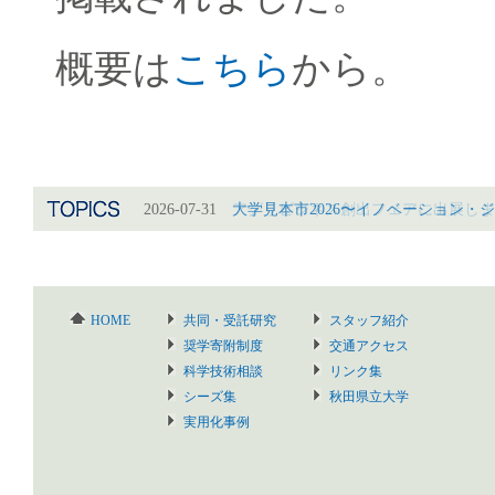
概要は
こちら
から。
2026-07-31
2026-07-31
大学見本市2026〜イノベーション・
アグリビジネス創出フェアに出展しま
HOME
共同・受託研究
スタッフ紹介
奨学寄附制度
交通アクセス
科学技術相談
リンク集
シーズ集
秋田県立大学
実用化事例