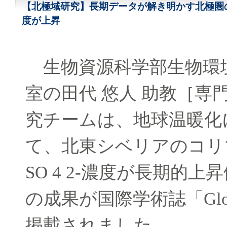
【北極域研究】長期データが解き明かす北極圏
度が上昇
生物資源科学部生物環
室の田代 悠人 助教［専
究チームは、地球温暖化
て、北東シベリアのコリマ川
SO 4 2-濃度が長期的
の成果が国際学術誌「Global B
掲載されました。