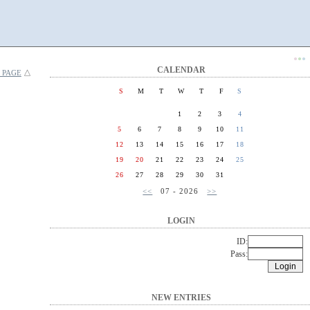
●
●
●
CALENDAR
 PAGE
△
S
M
T
W
T
F
S
1
2
3
4
5
6
7
8
9
10
11
12
13
14
15
16
17
18
19
20
21
22
23
24
25
26
27
28
29
30
31
<<
07 - 2026
>>
LOGIN
ID:
Pass:
NEW ENTRIES