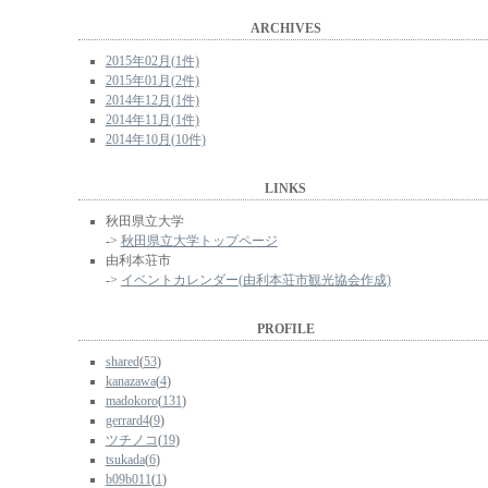
ARCHIVES
2015年02月(1件)
2015年01月(2件)
2014年12月(1件)
2014年11月(1件)
2014年10月(10件)
LINKS
秋田県立大学
->
秋田県立大学トップページ
由利本荘市
->
イベントカレンダー(由利本荘市観光協会作成)
PROFILE
shared
(
53
)
kanazawa
(
4
)
madokoro
(
131
)
gerrard4
(
9
)
ツチノコ
(
19
)
tsukada
(
6
)
b09b011
(
1
)