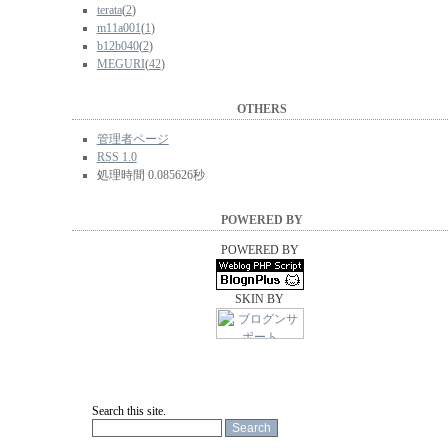
terata
(
2
)
m11a001
(
1
)
b12b040
(
2
)
MEGURI
(
42
)
OTHERS
管理者ページ
RSS 1.0
処理時間 0.085626秒
POWERED BY
POWERED BY
SKIN BY
Search this site.