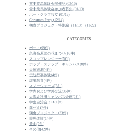
雪中乗馬体験会開催記 (02/16)
雪中乗馬体験会参加者募集 (01/13)
ボートクラブ設立 (01/13)
Christmas Party (12/14)
朝食プロジェクト特別編（11/13） (11/22)
CATEGORIES
ボート(99件)
鳥海高原菜の花まつり(16件)
スコップレンジャー(5件)
ホップ・ステップ・キャンパス(8件)
天体観測(4件)
伝統行事体験(4件)
環境教育(4件)
スノーウォーズ(3件)
学内および学外交流(36件)
大潟＆秋田キャンパス企画(2件)
学生自治会より(1件)
森ゼミ(7件)
朝食プロジェクト(23件)
乗馬体験(14件)
登山(2件)
その他(42件)