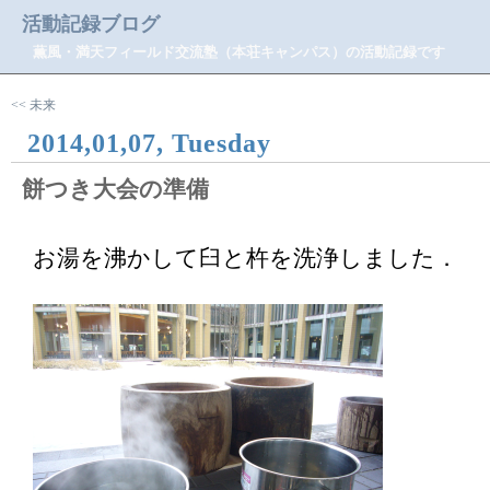
活動記録ブログ
薫風・満天フィールド交流塾（本荘キャンパス）の活動記録です
<< 未来
2014,01,07, Tuesday
餅つき大会の準備
お湯を沸かして臼と杵を洗浄しました．