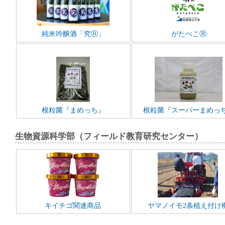
純米吟醸酒「究Ⓡ」
がたべこⓇ
根粒菌『まめっち』
根粒菌『スーパーまめっ
生物資源科学部（フィールド教育研究センター）
キイチゴ関連商品
ヤマノイモ2条植え付け