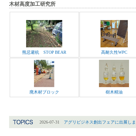
木材高度加工研究所
熊忌避杭 STOP BEAR
高耐久性WPC
廃木材ブロック
樹木精油
2026-07-31
アグリビジネス創出フェアに出展しま