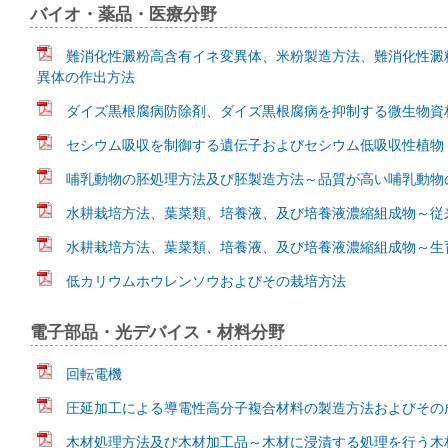
バイオ・薬品・医療分野
難消化性澱粉高含有イネ変異体、米粉製造方法、難消化性澱
異体の作出方法
ダイズ黒根腐病防除剤、ダイズ黒根腐病を抑制する微生物資
セシウム吸収を制御する遺伝子およびセシウム低吸収性植物
哺乳動物の胚処理方法及び胚製造方法～品質が高い哺乳動物
水耕栽培方法、葉菜類、培養液、及び培養液濃縮組成物～従
水耕栽培方法、葉菜類、培養液、及び培養液濃縮組成物～生
低カリウムホウレンソウおよびその栽培方法
電子部品・光デバイス・材料分野
回転電機
圧延加工による導電性高分子複合材料の製造方法およびその
木材処理方法及び木材加工品～木材に浸漬する処理を行う木