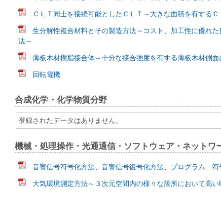
ＣＬＴ同士を接続可能としたＣＬＴ～大きな面積を有するＣ
生分解性複合材料とその製造方法～コスト、加工性に優れた
法～
薄板木材樹脂接合体～十分な接合強度を有する薄板木材側面
回転電機
合成化学・化学物質分野
登録されたデータはありません。
機械・処理操作・光通通信・ソフトウェア・ネットワ
音響信号符号化方法、音響信号復号化方法、プログラム、符
大気環境測定方法～３次元空間内の様々な箇所において高い