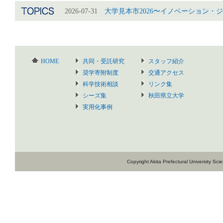
2026-07-31
2026-07-31
大学見本市2026〜イノベーション・
アグリビジネス創出フェアに出展しま
HOME
共同・受託研究
スタッフ紹介
奨学寄附制度
交通アクセス
科学技術相談
リンク集
シーズ集
秋田県立大学
実用化事例
Copyright Akita Prefectural University Sc