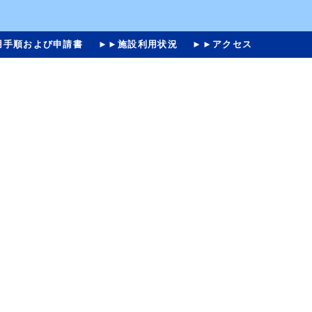
用手順および申請書
►►施設利用状況
►►アクセス