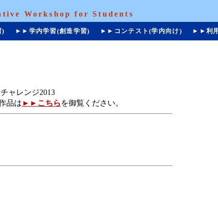
ative Workshop for Students
)
►►学内学習(創造学習)
►►コンテスト(学内向け)
►►利
チャレンジ2013
募作品は
►►こちら
を御覧ください。