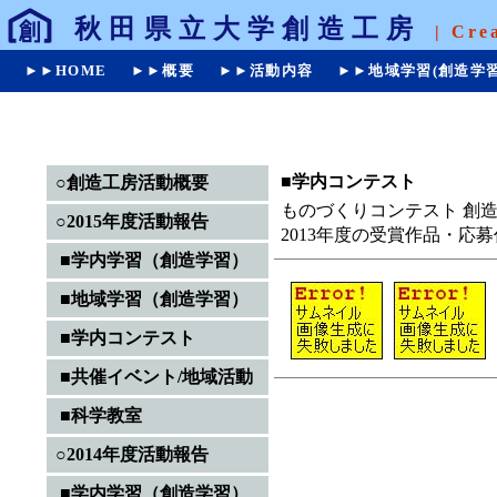
秋田県立大学創造工房
| Cre
►►HOME
►►概要
►►活動内容
►►地域学習(創造学習
■学内コンテスト
○創造工房活動概要
ものづくりコンテスト 創造
○2015年度活動報告
2013年度の受賞作品・応
■学内学習（創造学習）
■地域学習（創造学習）
■学内コンテスト
■共催イベント/地域活動
■科学教室
○2014年度活動報告
■学内学習（創造学習）