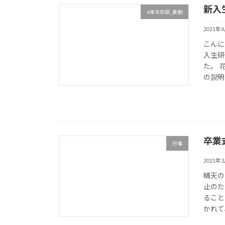
新入
4年生卒研_果樹
2021年
こんに
入生研
た。 
の説明
卒業
行事
2021年
晴天の
止のた
ること
かれて