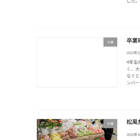
した。
卒業
行事
2023年
4年生
く、大
なぐと
ンバー
松風
行事
2022年