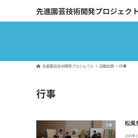
コ
ナ
先進園芸技術開発プロジェク
ン
ビ
テ
ゲ
ン
ー
ツ
シ
へ
ョ
ス
ン
キ
に
ッ
移
先進園芸技術開発プロジェクト
活動記録
行事
プ
動
行事
松風
行事
2023年