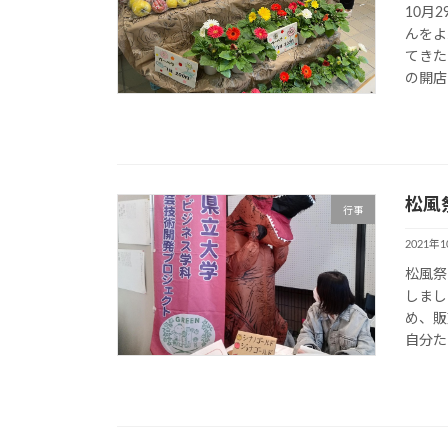
10月
んをよ
てきた
の開店
松風
行事
2021年
松風祭
しまし
め、販
自分た