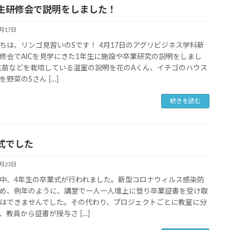
生研修会で説明をしました！
4月17日
ちは、リンゴ見習いのSです！ 4月17日のアグリビジネス学科新
修会でAICを見学にきた1年生に施設や卒業研究の説明をしまし
花苗などを栽培している温室の説明を花のAくん、イチゴのハウス
を野菜のSさん […]
続きを読む
式でした
3月23日
中、4年生の卒業式が行われました。新型コロナウィルス感染防
め、例年のように、講堂で一人一人壇上に登り卒業証書を受け取
はできませんでした。その代わり、プロジェクトごとに教室に分
、教員から証書が授与さ […]