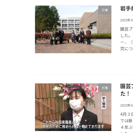
岩手
行事
2023年
園芸プ
した。
ー、（
究につ
園芸
行事
た！
2023年
4月３
では新
４年ぶ