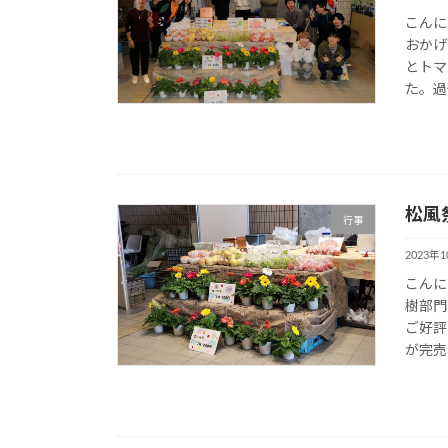
こんに
おかげ
とトマ
た。過
松風
行事
2023年
こんに
樹部門
ご好評
が完売