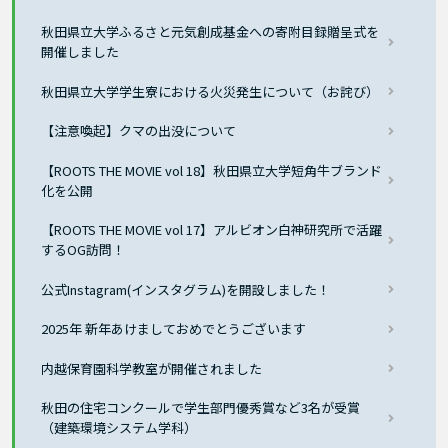
秋田県立大学ふるさと元気創成基金への寄附目録贈呈式を
開催しました
秋田県立大学学生寮における火災発生について（お詫び）
【注意喚起】クマの出没について
【ROOTS THE MOVIE vol 18】秋田県立大学短角牛ブランド
化を公開
【ROOTS THE MOVIE vol 17】アルビオン白神研究所で活躍
するOG訪問！
公式Instagram(インスタグラム)を開設しました！
2025年 新年あけましておめでとうございます
内越保育園科学教室が開催されました
秋田の住宅コンクールで学生部門優秀賞など3名が受賞
（建築環境システム学科）