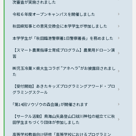
次審査が実施されました
令和６年度オープンキャンパスを開催しました
秋田県知事との意見交換会に本学学生が参加しました
本学学生が「秋田臨港警察署1日警察署長」を務めました
【スマート農業指導士育成プログラム】農業用ドローン演
習
㈱児玉冷菓×県大生コラボ ”アネヘラ”がお披露目されまし
た
【受付開始】あきたキッズプログラミングアワード・プロ
グラミングスクール
｢第14回ソウゾウの森会議｣が開催されます
【サークル活動】鳥海山矢島登山口祓川神社の組立てに秋
田学生まちづくり団体が参加しました
高等学校教員向け研修「高等学校におけるプログラミン