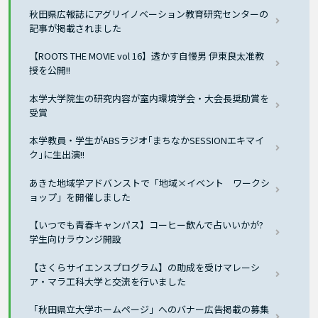
秋田県広報誌にアグリイノベーション教育研究センターの
記事が掲載されました
【ROOTS THE MOVIE vol 16】透かす自慢男 伊東良太准教
授を公開!!
本学大学院生の研究内容が室内環境学会・大会長奨励賞を
受賞
本学教員・学生がABSラジオ｢まちなかSESSIONエキマイ
ク｣に生出演!!
あきた地域学アドバンストで「地域×イベント ワークシ
ョップ」を開催しました
【いつでも青春キャンパス】コーヒー飲んで占いいかが?
学生向けラウンジ開設
【さくらサイエンスプログラム】の助成を受けマレーシ
ア・マラ工科大学と交流を行いました
「秋田県立大学ホームページ」へのバナー広告掲載の募集