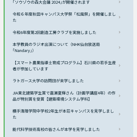
｢ソウゾウの森大会議 2024｣が開催されます
令和６年度秋田キャンパス大学祭「松風祭」を開催しまし
た
令和6年度第2回創造工房クラブを実施しました
本学教員のラジオ出演について（NHK仙台放送局
｢Nandary｣）
【スマート農業指導士育成プログラム】石川県の若手生産
者が参加しています
ラトガース大学の訪問団が来学しました
JIA東北建築学生賞で嘉瀬夏輝さん（計画学講座4年）の作
品が特別賞を受賞【建築環境システム学科】
横手清陵学院中学校2年生が本荘キャンパスを見学しまし
た
能代科学技術高校の皆さんが本学を見学しました