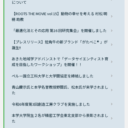
について
【ROOTS THE MOVIE vol 15】動物の幸せを考える 村松 明
穂 助教
「最適化法とその応用 第16 回研究集会」を開催しました
【プレスリリース】短角牛の新ブランド「がたべこ® 」が
誕生!!
あきた地域学アドバンストで「データサイエンティスト育
成を目指したワークショップ」を開催！！
ペルー国立工科大学と大学間協定を締結しました
青山慶示氏と本学名誉教授野間氏、松本氏が来学されまし
た
令和6年度第3回創造工房クラブを実施しました
本学大学院生２名が精密工学会東北支部から表彰されまし
た