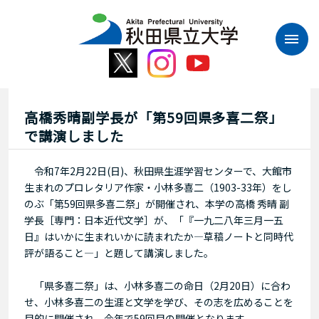
本
文
へ
ス
キ
ッ
プ
高橋秀晴副学長が「第59回県多喜二祭」
で講演しました
令和7年2月22日(日)、秋田県生涯学習センターで、大館市
生まれのプロレタリア作家・小林多喜二（1903-33年）をし
のぶ「第59回県多喜二祭」が開催され、本学の高橋 秀晴 副
学長［専門：日本近代文学］が、「『一九二八年三月一五
日』はいかに生まれいかに読まれたか―草稿ノートと同時代
評が語ること―」と題して講演しました。
「県多喜二祭」は、小林多喜二の命日（2月20日）に合わ
せ、小林多喜二の生涯と文学を学び、その志を広めることを
目的に開催され、今年で59回目の開催となります。