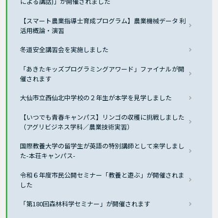
による講話)」が開催されました
【スマート農業指導士育成プログラム】農業機械データ 利
活用概論・演習
冬道安全講習会を実施しました
「あきたキッズプログラミングアワード」ファイナルが開
催されます
大仙市立西仙北中学校の２年生が本学を見学しました
【いつでも青春キャンパス】リンゴの収穫に挑戦しました
（アグリビジネス学科／農業技術実習）
国際教養大学の留学生が英語の特別講師として来学しまし
た-本荘キャンパス-
令和６年度市民公開セミナー「教養と遊ぶ」が開催されま
した
「第180回森林科学セミナー」が開催されます