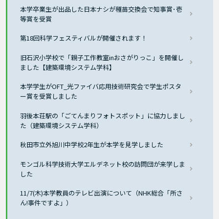
本学卒業生が出品した日本ナシが種苗交換会で知事賞･壱
等賞を受賞
第18回科学フェスティバルが開催されます！
旧石沢小学校で「親子工作教室inおさがりっこ」を開催し
ました【建築環境システム学科】
本学学生がOFT_光ファイバ応用技術研究会で学生ポスタ
ー賞を受賞しました
羽後本荘駅の「ごてんまりフォトスポット」に協力しまし
た（建築環境システム学科）
秋田市立外旭川中学校2年生が本学を見学しました
モンゴル科学技術大学エルデネット校の訪問団が来学しま
した
11/7(木)本学教員のテレビ出演について（NHK総合「所さ
ん!事件ですよ」）