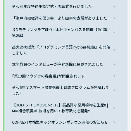
令和６年度特待生認定式・表彰式を行いました
「瀬戸内寂聴師を偲ぶ会」より図書の寄贈がありました
３Dモデリングを学ぼうin本荘キャンパスを開催【第1講･
第2講】
高大連携授業『プログラミング言語Python(初級)』を開催
しました
本学教員のインタビューが産経新聞に掲載されました
｢第13回ソウゾウの森会議｣が開催されます
令和6年度スマート農業指導士育成プログラムが開講しま
した!!
【ROOTS THE MOVIE vol 13】高品質な薬用植物を生産!! |
MR(複合現実)の技術を用いて教育教材を開発!!
COI-NEXT本格型キックオフシンポジウム開催のお知らせ