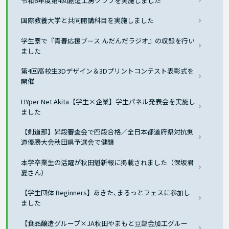
令和6年度第4回創造工房クラブを実施しました
国際教養大学と共同開講科目を実施しました
学生寮で『青春応援ブース んだんだラジオ』の収録を行い
ました
第4回高校生3Dデザイン＆3Dプリントコンテスト表彰式を
開催
HYper Net Akita【学生×企業】学生パネル発表会を実施し
ました
【剣道部】昇段審査会で四段合格／全日本都道府県対抗剣
道優勝大会秋田県予選会で健闘
本学卒業生の活躍が秋田魁新報に掲載されました（保坂君
夏さん）
【学生団体 Beginners】あきた､まるっとフェスに参加し
ました
【食品醸造グループ×JA秋田やまもと豆部会加工グルー