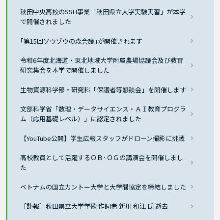
秋田中央高校のSSH事業「秋田県立大学実験実習」が本学
で開催されました
｢第15回ソウゾウの森会議｣が開催されます
令和6年度北海道・東北地域大学附属農場協議会及び教育
研究集会を本学で開催しました
生物資源科学部・研究科「保護者等懇談会」を開催します
文部科学省「数理・データサイエンス・ＡＩ教育プログラ
ム（応用基礎レベル）」に認定されました
【YouTube公開】学生広報スタッフがドローン撮影に挑戦
高校教員として活躍するＯＢ･ＯＧの講演会を開催しまし
た
ベトナムの国立カントー大学と大学間協定を締結しました
［訃報］秋田県立大学学歌 作詞者 新川 和江 氏 逝去