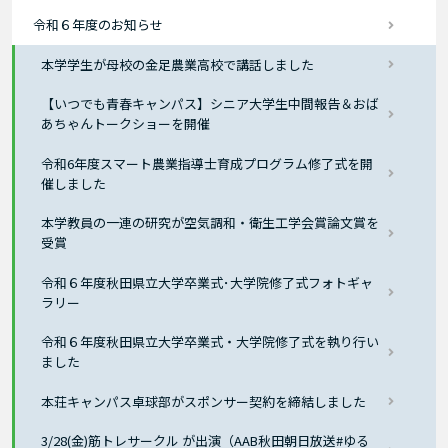
令和６年度のお知らせ
本学学生が母校の金足農業高校で講話しました
【いつでも青春キャンパス】シニア大学生中間報告＆おば
あちゃんトークショーを開催
令和6年度スマート農業指導士育成プログラム修了式を開
催しました
本学教員の一連の研究が空気調和・衛生工学会賞論文賞を
受賞
令和６年度秋田県立大学卒業式･大学院修了式フォトギャ
ラリー
令和６年度秋田県立大学卒業式・大学院修了式を執り行い
ました
本荘キャンパス卓球部がスポンサー契約を締結しました
3/28(金)筋トレサークル が出演（AAB秋田朝日放送#ゆる