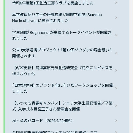
令和6年度第1回創造工房クラブを実施しました
本学教員及び学生の研究成果が国際学術誌｢Scientia
Horticulturae｣に掲載されました
学生団体｢Beginners｣が主催するトークイベントが開催さ
れました
公立3大学連携プロジェクト｢第12回ソウゾウの森会議｣が
開催されます
【6/27更新】鳥海高原元気創造研究会『花立にルピナスを
植えよう』他
｢日本短角種｣のブランド化に向けたワークショップを開催
しました
【いつでも青春キャンパス】シニア大学生最終報告／卒業
式･入学式＆若宮正子さん講演会を開催
桜・菜の花ロード（2024.4.22撮影）
全国高校生建築提案コンテスト2024を開催します