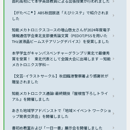
由利高校にて本学英語教員による出張授業が行われました
【がたべこ® 】ABS秋田放送「えび☆ステ」で紹介されま
した
知能メカトロニクスコースの増山啓太さんが2024年度電子
情報通信学会東北支部優秀論文賞（PEDOT/PSSを用いた
THz波液晶ビームステアリングデバイス）を受賞しました
本学学生がキャンパスベンチャーグランプリ東北で最優秀
賞を受賞！ 東北代表として全国大会に出場します －知能
メカトロニクス学科－
【文芸･イラストサークル】秋田臨港警察署より感謝状が
贈呈されました
知能メカトロニクス通論I 最終競技『屋根雪下ろしトライ
アル』を開催しました
あきた地域学アドバンストで「地域×イベント ワークショ
ップ発表交流会」を開催しました
書初め教室および「一日一書」展示会を開催しました