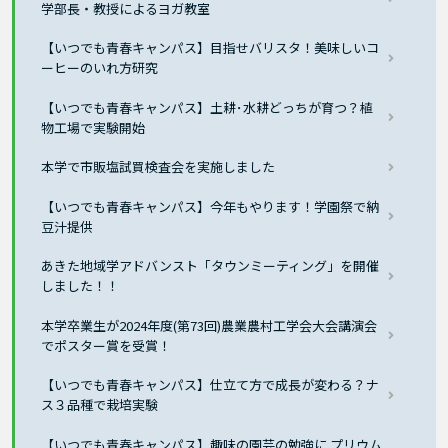
学部長・教授によるヨガ教室
【いつでも青春キャンパス】目指せバリスタ！美味しいコ
ーヒーのいれ方研究
【いつでも青春キャンパス】土耕･水耕どっちが育つ？植
物工場で実験開始
本学で市販塩試買検査会を実施しました
【いつでも青春キャンパス】今年もやります！学園祭で納
豆汁提供
あきた地域学アドバンスト「タウンミーティング」を開催
しました！！
本学卒業生が2024年度(第73回)農業農村工学会大会講演会
でポスター賞を受賞！
【いつでも青春キャンパス】仕立て方で成長が変わる？ナ
ス３品種で栽培実験
【いつでも青春キャンパス】趣味の園芸の勉強に プリウム