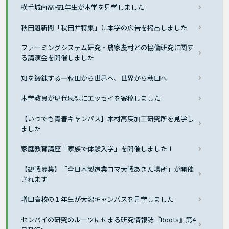
横手城南高校1年生が本学を見学しました
秋田魁新聞「秋田弁特集」に本学の広告を掲出しました
ファーミングシステム研究・農家農村との協働研究に関す
る講演会を開催しました
知を鍛錬する―秋田から世界へ、世界から秋田へ
本学教員が現代思想にエッセイを寄稿しました
【いつでも青春キャンパス】木材高度加工研究所を見学し
ました
家庭教育講座「家族で体験入学」を開催しました！
【観戦募集】「全日本製造業コマ大戦あきた場所」が開催
されます
増田高校の１年生が大潟キャンパスを見学しました
センパイの研究のルーツにせまる研究情報誌『Roots』第4