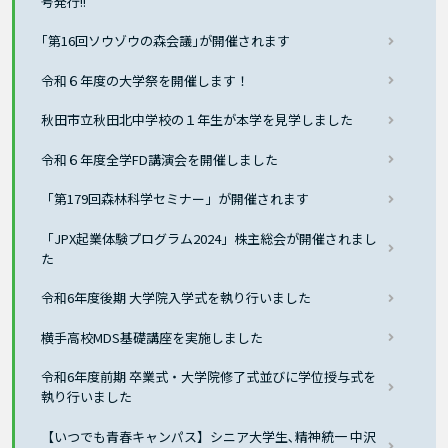
号発行!!
｢第16回ソウゾウの森会議｣が開催されます
令和６年度の大学祭を開催します！
秋田市立秋田北中学校の１年生が本学を見学しました
令和６年度全学FD講演会を開催しました
「第179回森林科学セミナー」が開催されます
「JPX起業体験プログラム2024」株主総会が開催されまし
た
令和6年度後期 大学院入学式を執り行いました
横手高校MDS基礎講座を実施しました
令和6年度前期 卒業式・大学院修了式並びに学位授与式を
執り行いました
【いつでも青春キャンパス】シニア大学生､精神統一 中沢