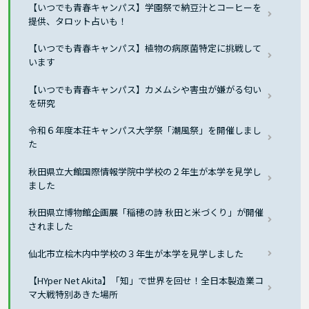
【いつでも青春キャンパス】学園祭で納豆汁とコーヒーを
提供、タロット占いも！
【いつでも青春キャンパス】植物の病原菌特定に挑戦して
います
【いつでも青春キャンパス】カメムシや害虫が嫌がる匂い
を研究
令和６年度本荘キャンパス大学祭「潮風祭」を開催しまし
た
秋田県立大館国際情報学院中学校の２年生が本学を見学し
ました
秋田県立博物館企画展「稲穂の詩 秋田と米づくり」が開催
されました
仙北市立桧木内中学校の３年生が本学を見学しました
【HYper Net Akita】「知」で世界を回せ！全日本製造業コ
マ大戦特別あきた場所