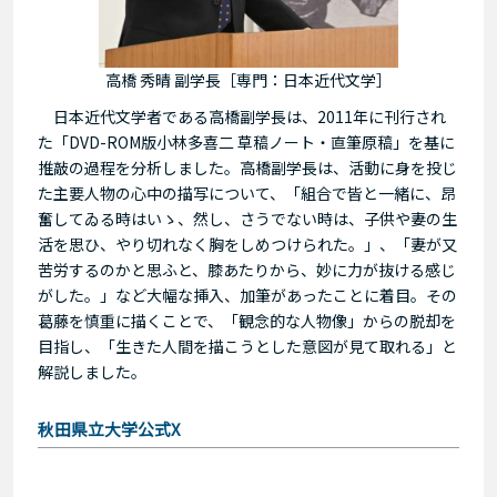
高橋 秀晴 副学長［専門：日本近代文学］
日本近代文学者である高橋副学長は、2011年に刊行され
た「DVD-ROM版小林多喜二 草稿ノート・直筆原稿」を基に
推敲の過程を分析しました。高橋副学長は、活動に身を投じ
た主要人物の心中の描写について、「組合で皆と一緒に、昂
奮してゐる時はいゝ、然し、さうでない時は、子供や妻の生
活を思ひ、やり切れなく胸をしめつけられた。」、「妻が又
苦労するのかと思ふと、膝あたりから、妙に力が抜ける感じ
がした。」など大幅な挿入、加筆があったことに着目。その
葛藤を慎重に描くことで、「観念的な人物像」からの脱却を
目指し、「生きた人間を描こうとした意図が見て取れる」と
解説しました。
秋田県立大学公式X