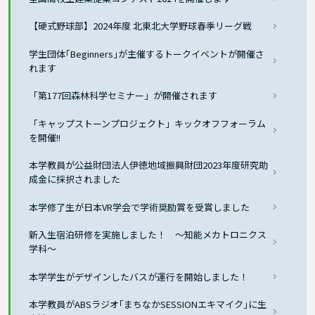
【硬式野球部】2024年度 北東北大学野球春季リーグ戦
学生団体｢Beginners｣が主催するトークイベントが開催さ
れます
「第177回森林科学セミナー」が開催されます
「キャップストーンプロジェクト」キックオフフォーラム
を開催!!
本学教員が公益財団法人伊徳地域振興財団2023年度研究助
成金に採択されました
本学修了生が日本VR学会で学術奨励賞を受賞しました
新入生宿泊研修を実施しました！ ～知能メカトロニクス
学科～
本学学生がデザインしたバスが運行を開始しました！
本学教員がABSラジオ｢まちなかSESSIONエキマイク｣に生