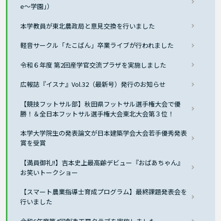
e〜学園｣）
本学教員が東北農政局と意見交換を行いました
軽音サークル「たこばん」卒業ライブが行われました
令和６年度 第2回産学官交流プラザを実施しました
広報誌『イスナ』Vol.32（最新号）発行のお知らせ
【競技フットサル部】秋田県フットサル選手権大会で優
勝！＆全日本フットサル選手権大会東北大会第３位！
本学大学院生の発表論文が日本建築学会大会若手優秀発表
賞を受賞
【満員御礼!!】吉本史上最高齢デビュー『おばあちゃん』
お笑いトークショー
【スマート農業指導士育成プログラム】最終課題発表会を
行いました