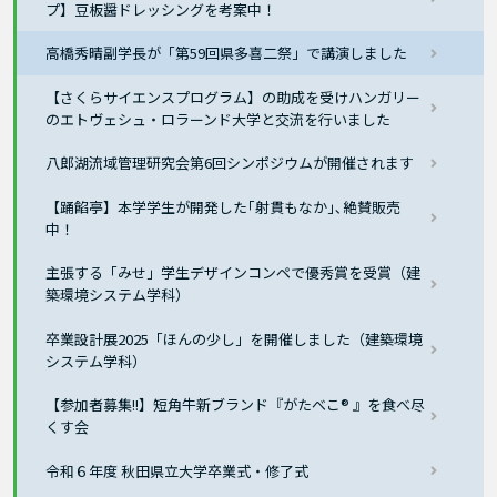
プ】豆板醤ドレッシングを考案中！
高橋秀晴副学長が「第59回県多喜二祭」で講演しました
【さくらサイエンスプログラム】の助成を受けハンガリー
のエトヴェシュ・ロラーンド大学と交流を行いました
八郎湖流域管理研究会第6回シンポジウムが開催されます
【踊餡亭】本学学生が開発した｢射貫もなか｣､絶賛販売
中！
主張する「みせ」学生デザインコンペで優秀賞を受賞（建
築環境システム学科）
卒業設計展2025「ほんの少し」を開催しました（建築環境
システム学科）
【参加者募集!!】短角牛新ブランド『がたべこ® 』を食べ尽
くす会
令和６年度 秋田県立大学卒業式・修了式