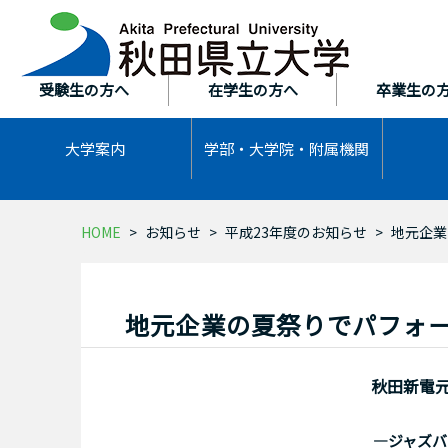
本
文
へ
ス
受験生の方へ
在学生の方へ
卒業生の
キ
ッ
大学案内
学部・大学院・
附属機関
プ
HOME
お知らせ
平成23年度のお知らせ
地元企業
地元企業の夏祭りでパフォ
秋田新電
―ジャズバ