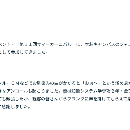
ベント・「第１１回サマーカーニバル」に、本荘キャンパスのジャ
として参加してきました。
クル。ＣＭなどでお馴染みの曲がかかると「おぉ～」という溜め息
きなアンコールも起こりました。機械知能システム学専攻２年・金
ても緊張したが、観客の皆さんからフランクに声を掛けてもらえて
に感謝しました。