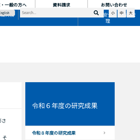
業・一般の方へ
資料請求
お問い合わせ
小
中
大
English
就職実績
地域連携
国際交流・安全保障輸出管
理
令和６年度の研究成果
彰さ
令和８年度の研究成果
、そ