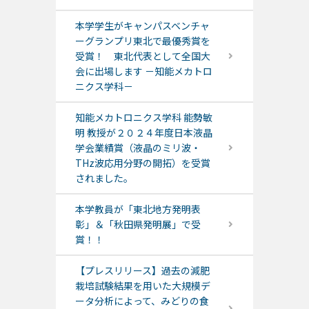
本学学生がキャンパスベンチャ
ーグランプリ東北で最優秀賞を
受賞！ 東北代表として全国大
会に出場します －知能メカトロ
ニクス学科－
知能メカトロニクス学科 能勢敏
明 教授が２０２４年度日本液晶
学会業績賞（液晶のミリ波・
THz波応用分野の開拓）を受賞
されました。
本学教員が「東北地方発明表
彰」＆「秋田県発明展」で受
賞！！
【プレスリリース】過去の減肥
栽培試験結果を用いた大規模デ
ータ分析によって、みどりの食