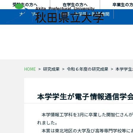
本
受験生の方へ
在学生の方へ
卒業生の
文
大学案内
学部・大学院・
附属機関
へ
ス
キ
ッ
プ
HOME
研究成果
令和６年度の研究成果
本学学生
本学学生が電子情報通信学会
本学情報工学科を3月に卒業した関智仁さんが
れました。
本賞は東北地区の大学及び高等専門学校等にお